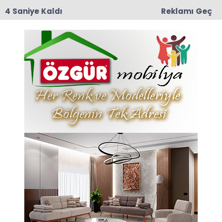
3 Saniye Kaldı
Reklamı Geç
15:38
İçişleri Bakanlığı'ndan 71 İlde Dev Uyuşturucu
Operasyonu: 844 Tutuklama
Anasayfa
Amasya
Amasya Belediyesi:
“Şehrimizin Her Köşesine
Hizmet Ulaştırıyoruz”
21-02-2025 11:10