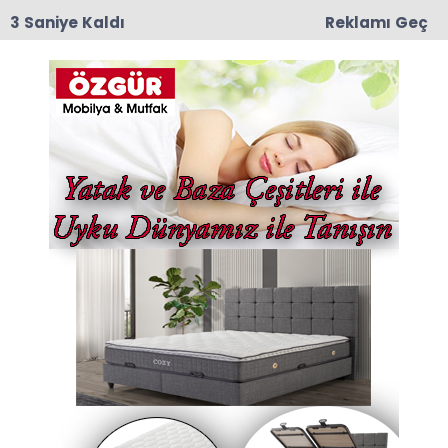
2 Saniye Kaldı
Reklamı Geç
11:55
Amasya 600 Yataklı Yeni Devlet Hastanesi
Projesinde Kat Planları Değerlendirildi
Anasayfa
Yaşam
Erbaa'da, İmamoğlu’na
destek yürüyüşü
28-03-2025 01:03