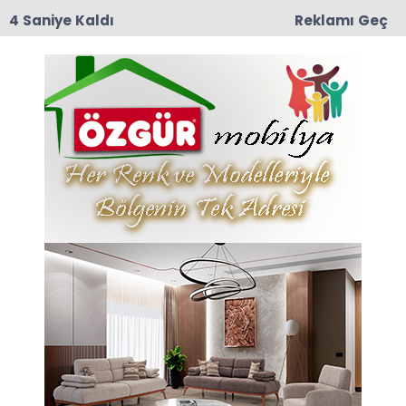
3 Saniye Kaldı
Reklamı Geç
15:28
Özel Halk Otobüsü Devrildi: 21 Yaralı
Anasayfa
Amasya
Amasya 1. Kitap Fuarı
Coşkuyla Açıldı
27-09-2025 17:53