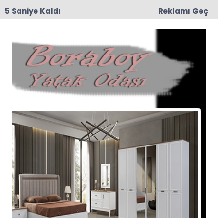
4 Saniye Kaldı
Reklamı Geç
15:29
Feci Kaza: Traktör İkiye Bölündü, 5 Yaralı
Anasayfa
Bölge Haber
Feci Kaza: 1 Ölü, 2 Ağır
Yaralı
Çorum-Samsun kara yolu Kaymakçı
mevkisinde meydana gelen trafik kazasında 1
kişi hayatını kaybetti, 2 kişi ağır yaralandı.