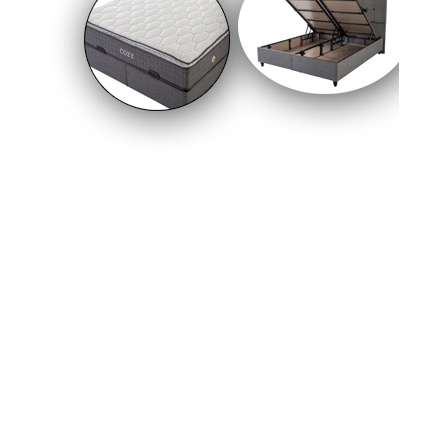
kabul edilen Karayolları Trafik Kanunu
değişikliğiyle birlikte, belirli kategorilerdeki yeni
ticari araçlar için takograf ve hız sınırlayıcı cihaz
zorunluluğu getirildi.
21-02-2026 13:50