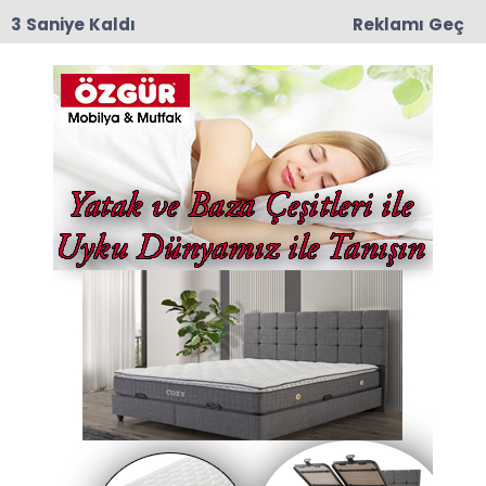
2 Saniye Kaldı
Reklamı Geç
11:55
Amasya 600 Yataklı Yeni Devlet Hastanesi
Projesinde Kat Planları Değerlendirildi
Anasayfa
Güncel
Ticari Araçlara Takograf
ve Hız Sınırlayıcı
Zorunluluğu: 75 Bin Lira
Ceza Geliyor
Türkiye Büyük Millet Meclisi Genel Kurulu’nda