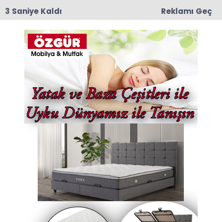
2 Saniye Kaldı
Reklamı Geç
11:55
Amasya 600 Yataklı Yeni Devlet Hastanesi
Projesinde Kat Planları Değerlendirildi
Anasayfa
Güncel
Hurda Araçta Büyük
Bekleyiş: Yeni Yasal
Düzenleme Yolda
Hurda araç teşviki bekleyen yüz binlerce
vatandaşı yakından ilgilendiren önemli bir