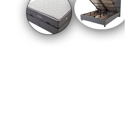
gelişme yaşandı. Resmi Gazete’de yayımlanan
kararla birlikte, yıllardır yürürlükte olan tasfiye
tebliği kaldırıldı ve yeni bir düzenlemenin önü
açıldı.
22-02-2026 00:08