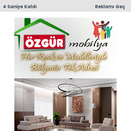
3 Saniye Kaldı
Reklamı Geç
15:28
Özel Halk Otobüsü Devrildi: 21 Yaralı
Anasayfa
AMASYA
Amasya’da Hayvancılık
Güçleniyor: Üreticilere
"Modern Besicilik" Eğitimi
Amasya’da hayvancılığın geliştirilmesi,
sürdürülebilir ve verimli üretimin desteklenmesi