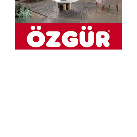
amacıyla Amasya İl Tarım ve Orman Müdürlüğü
tarafından düzenlenen "Besi Sığırcılığı
Yetiştiriciliği Kursu" başarıyla tamamlandı.
21-05-2026 16:29