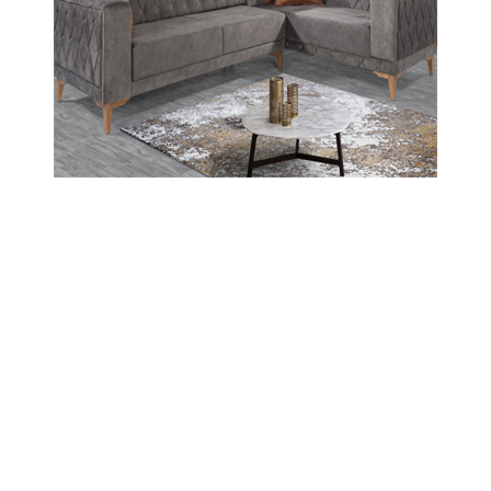
Asla Yalnız Bırakmaz”
Amasya Valisi Önder Bakan, Taşova ilçesinde
etkili olan aşırı yağışların ardından meydana
gelen toprak kayması nedeniyle evleri zarar
gören Kavak Ailesi’ni ziyaret etti. Aileye geçmiş
olsun dileklerini ileten Vali Bakan, devletin tüm
imkânlarıyla afetzedelerin yanında olduğunu
vurguladı.
02-06-2026 18:01