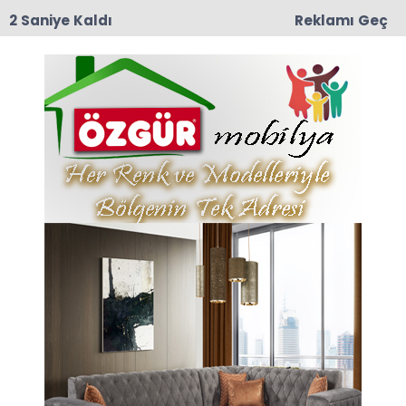
2 Saniye Kaldı
Reklamı Geç
09:04
Erbaa OSB’de Fabrika Yangını: İtfaiye Ekipleri
Alevleri Büyümeden Söndürdü
Anasayfa
AMASYA
Amasya Valisi Önder
Bakan'dan Taşova'da
Heyelan Mağduruna
Anlamlı Ziyaret:
“Devletimiz Vatandaşını