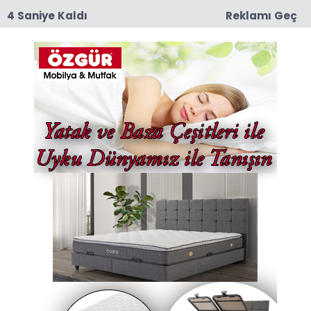
3 Saniye Kaldı
Reklamı Geç
11:55
Amasya 600 Yataklı Yeni Devlet Hastanesi
Projesinde Kat Planları Değerlendirildi
Anasayfa
CHP
"Pişman Değilim"
Açıklaması Kapıları
Kapattı: Demirtaş,
Kılıçdaroğlu’nun Ziyaret
Talebini Reddetti