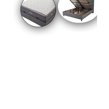
Edirne Cezaevi’nde tutuklu bulunan eski HDP Eş
Genel Başkanı Selahattin Demirtaş ile eski CHP
Genel Başkanı Kemal Kılıçdaroğlu arasında
"dokunulmazlık" gerilimi patlak verdi.
Demirtaş’ın, Kılıçdaroğlu’nun kendisine yapmayı
planladığı cezaevi ziyaretini kabul etmeyeceği
öğrenildi.
24-06-2026 11:54