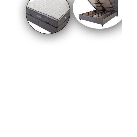
yılında Hakkâri’nin Yüksekova ilçesinde vatan
savunması yaparken şehit düşen Özel Harekât
Polisi İdris Bolat’ın aziz hatırası, her gün yüzlerce
vatandaşın yolunun düştüğü bir otobüs
durağına nakşedildi. Sıradan bir durak
olmaktan çıkarılan bu alan, artık adeta mini bir
şehitlik anıtı gibi hizmet veriyor.
27-06-2026 15:22