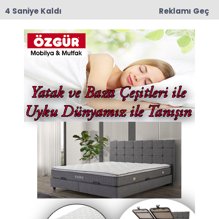
3 Saniye Kaldı
Reklamı Geç
11:55
Amasya 600 Yataklı Yeni Devlet Hastanesi
Projesinde Kat Planları Değerlendirildi
Anasayfa
AMASYA
Otobüs Beklerken
Karşılaştıkları Manzara
Herkesi Duygulandırdı!
Amasya Belediyesi, Helvacı Mahallesi’nde eşine
az rastlanır bir vefa projesine imza attı. 2016