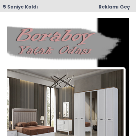
4 Saniye Kaldı
Reklamı Geç
15:29
Feci Kaza: Traktör İkiye Bölündü, 5 Yaralı
Anasayfa
YAŞAM
Yürek Dayanmaz!
Samsun’da Acı Ölüm!
Samsun’da koronaya yakalanan hamile
kadının bebeği sezaryanla alındı. Tedavi gören
genç kadın yapılan tüm müdahaleye rağmen
kurtarılamadı