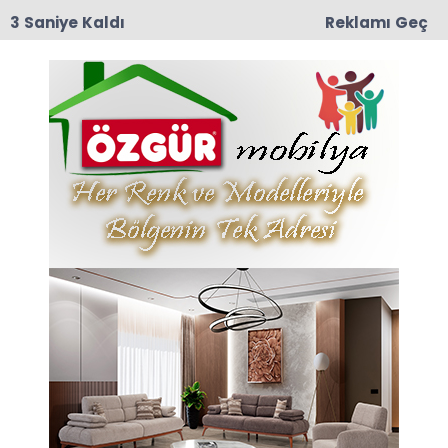
2 Saniye Kaldı
Reklamı Geç
09:41
Genç Şantiye Bekçisi Evinde Ölü Bulundu
Anasayfa
KÜLTÜR - SANAT
Emekli Öğretmen Sabri
Yücel vefat etti
Öğretmen Sabri Yücel,1948 yılında
Erbaa/Değirmenli'de doğdu.