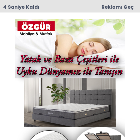
3 Saniye Kaldı
Reklamı Geç
11:55
Amasya 600 Yataklı Yeni Devlet Hastanesi
Projesinde Kat Planları Değerlendirildi
Anasayfa
POLİTİKA
Mecliste Yumruklu Kavga
TBMM'deki olağanüstü Can Atalay toplantısı
gergin başladı. Kürsüye gelen TİP Milletvekili
Ahmet Şık, AK Parti sıralarına "Sizde hiç utanma
yok. Haysiyetiniz yok" dedi. Bunun üzerine AK
Parti'li vekiller kürsüye yürüdü.