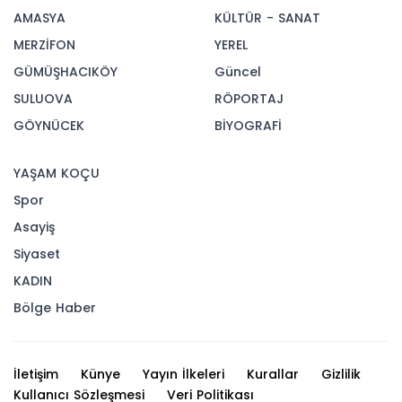
AMASYA
KÜLTÜR - SANAT
MERZİFON
YEREL
GÜMÜŞHACIKÖY
Güncel
SULUOVA
RÖPORTAJ
GÖYNÜCEK
BİYOGRAFİ
YAŞAM KOÇU
Spor
Asayiş
Siyaset
KADIN
Bölge Haber
İletişim
Künye
Yayın İlkeleri
Kurallar
Gizlilik
Kullanıcı Sözleşmesi
Veri Politikası