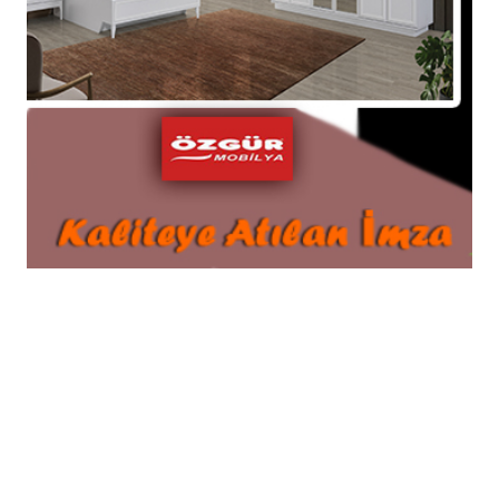
GIDAYA SIKI TAKİP: "GÜVENİLİR GIDA"
MOBİL UYGULAMASIYLA VATANDAŞLAR DA
DENETÇİ OLUYOR!
© 2026 Tüm hakları saklıdır. Sistem : Gazisoft
Haber
Yazılımı