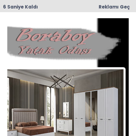
6 Saniye Kaldı
Reklamı Geç
15:29
Feci Kaza: Traktör İkiye Bölündü, 5 Yaralı
İhbar Ve Şikayet Haberleri
Son dakika İhbar Ve Şikayet haberleri ve İhbar
Ve Şikayet haberleri ile ilgili tüm sıcak
gelişmeleri sayfamızdan takip edebilirsiniz.
İhbar Ve Şikayet ile ilgili 1 haber listeleniyor.