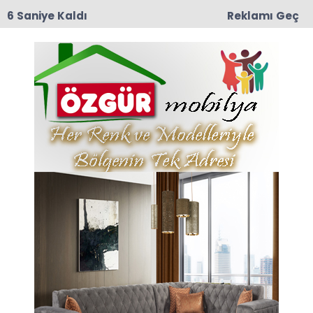
6 Saniye Kaldı
Reklamı Geç
09:04
Erbaa OSB’de Fabrika Yangını: İtfaiye Ekipleri
Alevleri Büyümeden Söndürdü
Meb Müfredat Tepkisi Haberleri
Son dakika Meb Müfredat Tepkisi haberleri ve
Meb Müfredat Tepkisi haberleri ile ilgili tüm
sıcak gelişmeleri sayfamızdan takip edebilirsiniz.
Meb Müfredat Tepkisi ile ilgili 1 haber listeleniyor.