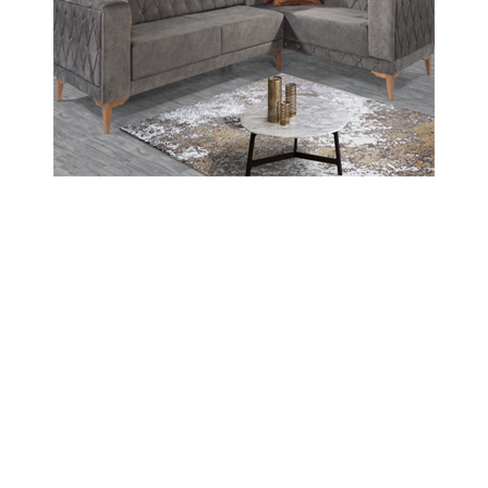
Eğitim Sen Amasya Şube Başkanı Ölgün:
"Kurtuluş Savaşı’nı Müfredattan Silme
Girişimi Kabul Edilemez!"
© 2026 Tüm hakları saklıdır. Sistem : Gazisoft
Haber
Yazılımı