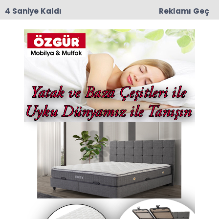
4 Saniye Kaldı
Reklamı Geç
11:55
Amasya 600 Yataklı Yeni Devlet Hastanesi
Projesinde Kat Planları Değerlendirildi
Anasayfa
Merzifon
Amasya’da Düzensiz Göçmen Operasyonu 10 Kişi
Yaka
Amasya’da Düzensiz
Göçmen Operasyonu 10
Kişi Yaka
30-04-2025 13:59