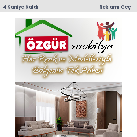
4 Saniye Kaldı
Reklamı Geç
15:38
İçişleri Bakanlığı'ndan 71 İlde Dev Uyuşturucu
Operasyonu: 844 Tutuklama
Anasayfa
Amasya
Amasya Otogarı’nda Otobüs Yangını
Amasya Otogarı’nda
Otobüs Yangını
30-05-2026 10:47