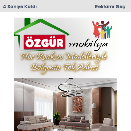
4 Saniye Kaldı
Reklamı Geç
15:38
İçişleri Bakanlığı'ndan 71 İlde Dev Uyuşturucu
Operasyonu: 844 Tutuklama
Anasayfa
Güncel
Tıra Arkadan Çarpan Karı Koca Hayatını Kaybetti!
Tıra Arkadan Çarpan Karı
Koca Hayatını Kaybetti!
30-06-2026 14:10