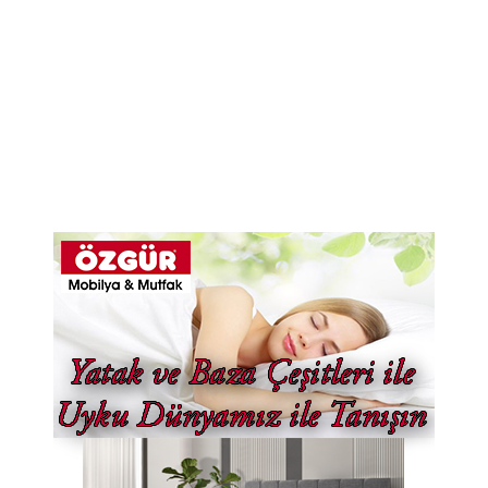
er
P
H
3
G
7