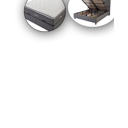
takla atması sonucu aynı aileden 4 kişi
yaralandı.
13-05-2025 07:05