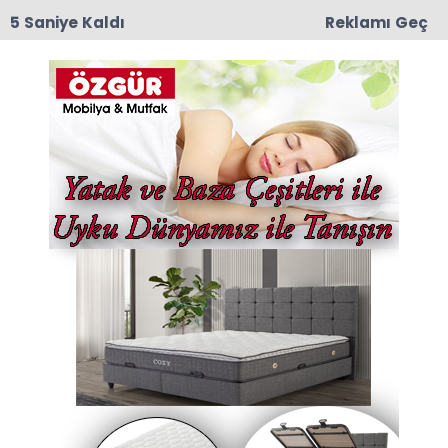
4 Saniye Kaldı
Reklamı Geç
09:41
Genç Şantiye Bekçisi Evinde Ölü Bulundu
Anasayfa
Güncel
Otomobil Takla Attı: Aynı
Aileden 1’i Çocuk 4 Kişi
Yaralandı
Çorum-Ortaköy Karayolu’nda meydana gelen
trafik kazasında, kontrolden çıkan otomobilin