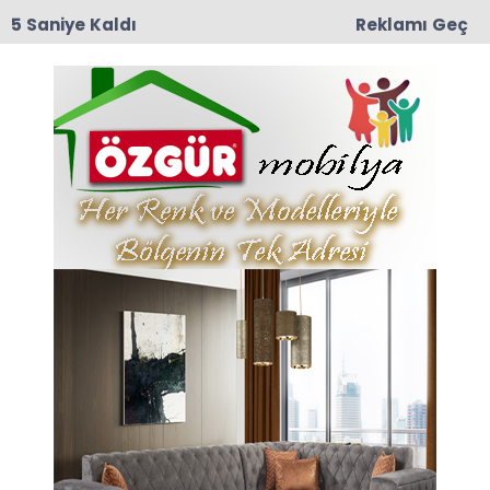
4 Saniye Kaldı
Reklamı Geç
15:37
Meteorolojiden Aşırı Sıcak Uyarısı: Asfalt Sıcaklığı
50 Dereceyi Bulacak, Hafta Sonu Yağış Geliyor
Anasayfa
AMASYA
Amasya’da Ağaçlık
Alanda Çıkan Yangın
Korkuttu
Amasya'nın Helvacı Mahallesi'nde ağaçlık
alanda çıkan ot yangını, kısa süreli paniğe