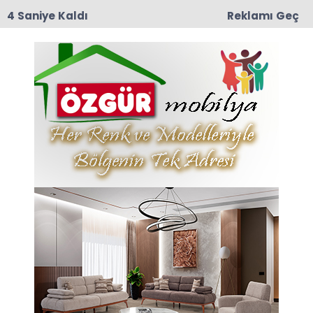
3 Saniye Kaldı
Reklamı Geç
15:38
İçişleri Bakanlığı'ndan 71 İlde Dev Uyuşturucu
Operasyonu: 844 Tutuklama
Anasayfa
AMASYA
Amasya Emniyetinden
Dijital Dolandırıcılık
Uyarısı: “Sanal Dünyada
Size Karşı Bir Tuzak Var!”
Amasya İl Emniyet Müdürlüğü, son dönemde