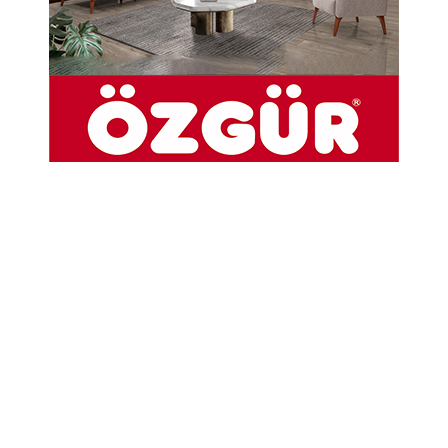
artan dijital dolandırıcılık yöntemlerine karşı
vatandaşları uyardı.
31-07-2025 13:23