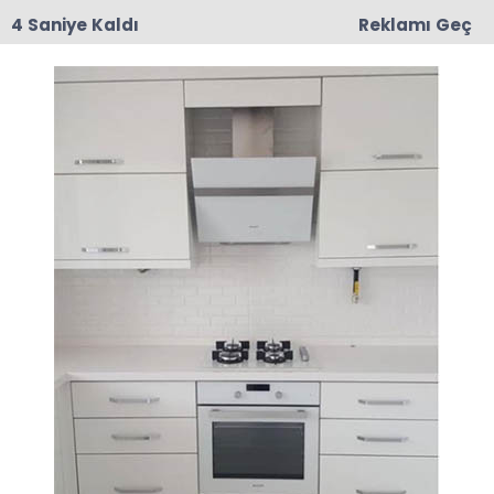
3 Saniye Kaldı
Reklamı Geç
14:37
Milletvekili Reşat Karagöz Taksici Esnafıyla Bir
Araya Geldi
Anasayfa
Güncel
Kayıplar Önlenebilirdi
Dilovası Yangına Tepki
Geçtiğimiz günlerde Kocaeli Dilovası’nda bir
parfüm atölyesinde meydana gelen yangında
6 kadın işçi hayatını kaybetti.