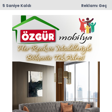
4 Saniye Kaldı
Reklamı Geç
09:04
Erbaa OSB’de Fabrika Yangını: İtfaiye Ekipleri
Alevleri Büyümeden Söndürdü
Anasayfa
AMASYA
Amasya Genelinde 62 Köy
Yolu Yoğun Kar Yağışı
Nedeniyle Ulaşıma
Kapandı
Amasya genelinde etkili olan yoğun kar yağışı