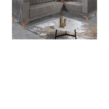
nedeniyle 13 Ocak 2026 Salı günü saat 09.30
itibarıyla toplam 62 köy yolu ulaşıma kapandı. İl
genelinde karla mücadele ve yol genişletme
çalışmaları aralıksız sürdürülüyor.
13-01-2026 10:25