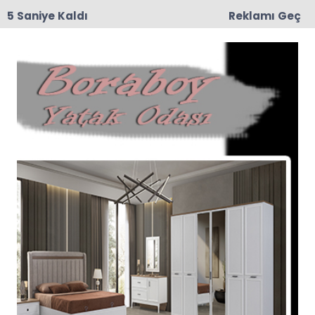
4 Saniye Kaldı
Reklamı Geç
15:29
Feci Kaza: Traktör İkiye Bölündü, 5 Yaralı
Anasayfa
Asayiş
Polisi Görünce Şaşırdı,
“Taşova’dan Geliyorum”
Dedi
TOKAT’ın Erbaa ilçesinde Erzurum’dan İstanbul’a
gitmekte olan bir otomobilde 3 kaçak göçmen