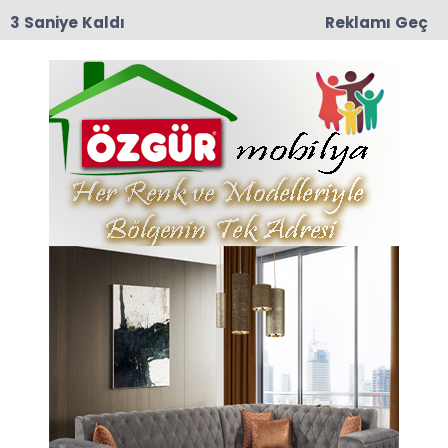
2 Saniye Kaldı
Reklamı Geç
09:04
Erbaa OSB’de Fabrika Yangını: İtfaiye Ekipleri
Alevleri Büyümeden Söndürdü
Anasayfa
Bölge Haber
Buzlanma Beraberinde
Kazayı Getirdi
Ordu’da etkili olan soğuk hava nedeniyle
yollarda oluşan buzlanma trafik kazasına
neden oldu.