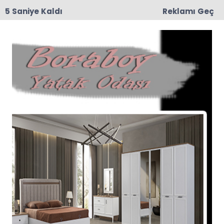
4 Saniye Kaldı
Reklamı Geç
15:29
Feci Kaza: Traktör İkiye Bölündü, 5 Yaralı
Anasayfa
Bölge Haber
FETÖ Hükümlüsü
Yakalandı
Samsun’un Çarşamba ilçesinde, Silahlı Terör
Örgütüne Üye Olmak (FETÖ) suçundan
hakkında 6 yıl 3 ay kesinleşmiş hapis cezası
bulunan bir şahıs, jandarma ekiplerince