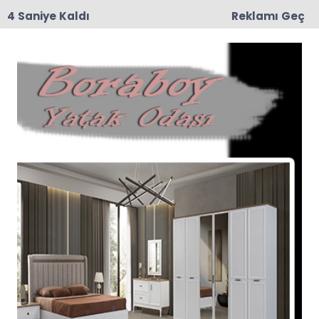
3 Saniye Kaldı
Reklamı Geç
15:29
Feci Kaza: Traktör İkiye Bölündü, 5 Yaralı
Anasayfa
Güncel
Trafikte Yeni Dönem:
Saldırgan Sürücüye 180
Bin TL Ceza
Trafik cezalarının artırılmasına yönelik
düzenlemeleri içeren kanun teklifi, Türkiye Büyük