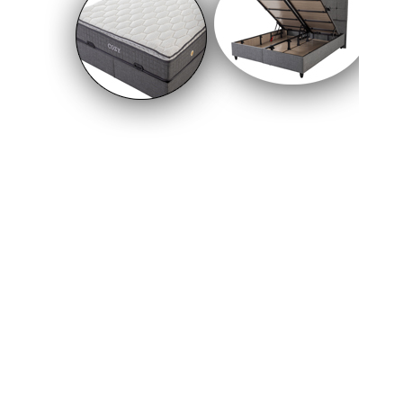
içindeki rekabetten çok hakem kararları ve
tribünlerde yaşanan gerginliklerle gündeme
geldi.
16-02-2026 09:47