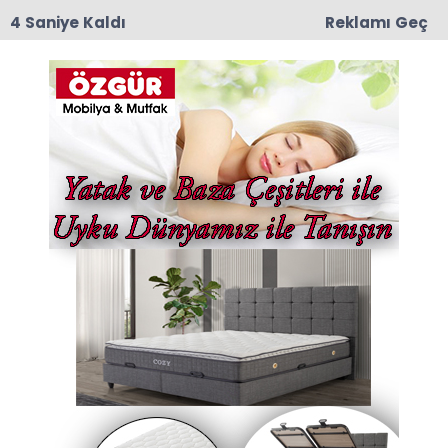
3 Saniye Kaldı
Reklamı Geç
11:55
Amasya 600 Yataklı Yeni Devlet Hastanesi
Projesinde Kat Planları Değerlendirildi
Anasayfa
Spor
Erbaaspor – Muğlaspor
Karşılaşmasında Gergin
Anlar
Erbaaspor ile Muğlaspor arasında Tokat’ın
Erbaa ilçesinde oynanan mücadele, saha