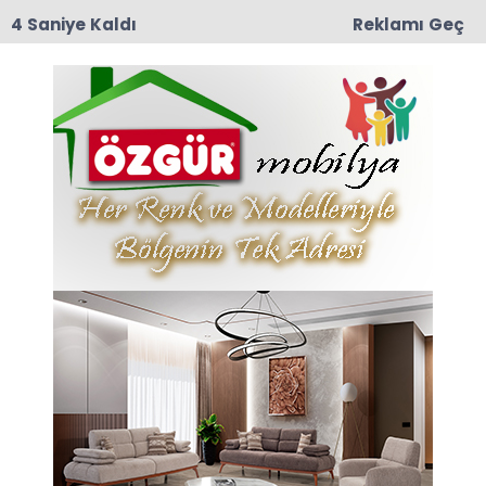
4 Saniye Kaldı
Reklamı Geç
15:38
İçişleri Bakanlığı'ndan 71 İlde Dev Uyuşturucu
Operasyonu: 844 Tutuklama
Anasayfa
EKONOMİ
LPG’ye Büyük Zam:
Fiyatlar 4,50 TL Arttı
Akaryakıt fiyatlarında artış devam ediyor. 2
Nisan 2026 Perşembe günü itibarıyla LPG
(otogaz) fiyatlarına 4 lira 50 kuruş zam yapıldı.