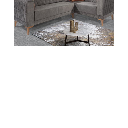
feci trafik kazasından acı haber geldi.
Kamyonet ile motosikletin çarpışması sonucu
ağır yaralanarak hastaneye kaldırılan 22
yaşındaki motosiklet sürücüsü Fatih Şahin,
doktorların tüm müdahalelerine rağmen
kurtarılamadı.
13-06-2026 16:27