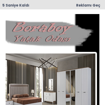
4 Saniye Kaldı
Reklamı Geç
15:29
Feci Kaza: Traktör İkiye Bölündü, 5 Yaralı
Anasayfa
Güncel
Malatya’da Deprem
25 Kasım 2024'te Malatya’nın Doğanşehir
ilçesinde saat 20:20’de 4.6 büyüklüğünde bir
deprem meydana geldi. AFAD verilerine göre,
depremin derinliği yaklaşık 9.75 kilometre
olarak ölçüldü.