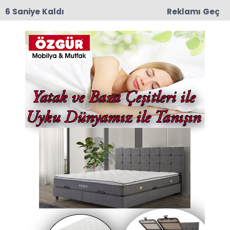
6 Saniye Kaldı
Reklamı Geç
11:55
Amasya 600 Yataklı Yeni Devlet Hastanesi
Projesinde Kat Planları Değerlendirildi
Amasya Altın Haberleri Haberleri
Son dakika Amasya Altın Haberleri haberleri ve
Amasya Altın Haberleri haberleri ile ilgili tüm
sıcak gelişmeleri sayfamızdan takip edebilirsiniz.
Amasya Altın Haberleri ile ilgili 1 haber
listeleniyor.