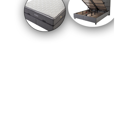
Amasya’da Altın Fiyatları 21 Ekim 2025’te
Haftaya Yükselişle Başladı
© 2026 Tüm hakları saklıdır. Sistem : Gazisoft
Haber
Yazılımı