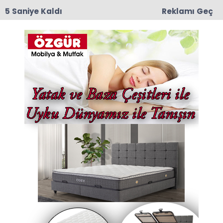
5 Saniye Kaldı
Reklamı Geç
11:55
Amasya 600 Yataklı Yeni Devlet Hastanesi
Projesinde Kat Planları Değerlendirildi
Yenimahalle Haberleri
Son dakika Yenimahalle haberleri ve
Yenimahalle haberleri ile ilgili tüm sıcak
gelişmeleri sayfamızdan takip edebilirsiniz.
Yenimahalle ile ilgili 12 haber listeleniyor.