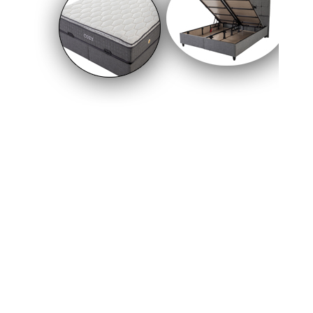
Korkutan Sanayi Yangını: 4 Katlı
İmalathane Alevlere Teslim Oldu