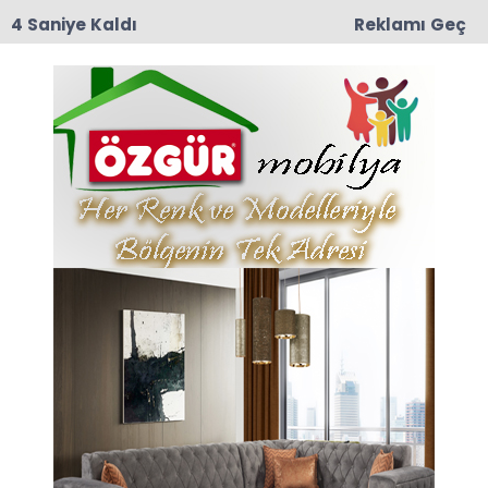
4 Saniye Kaldı
Reklamı Geç
09:04
Erbaa OSB’de Fabrika Yangını: İtfaiye Ekipleri
Alevleri Büyümeden Söndürdü
Anasayfa
Taşova
Taşova Belediye SK Hentbol & Rize Pazar Atatürk
Anadolu Lisesi Hentbol Takımı
Taşova Belediye SK
Hentbol & Rize Pazar
Atatürk Anadolu Lisesi
Hentbol Takımı