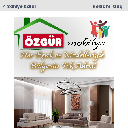
4 Saniye Kaldı
Reklamı Geç
15:38
İçişleri Bakanlığı'ndan 71 İlde Dev Uyuşturucu
Operasyonu: 844 Tutuklama
Anasayfa
Amasya
Amasya da kereste yüklü traktör devrildi. #amasya
#haber #gündem #traktörkaza
Amasya da kereste yüklü
traktör devrildi. #amasya
#haber #gündem
#traktörkaza