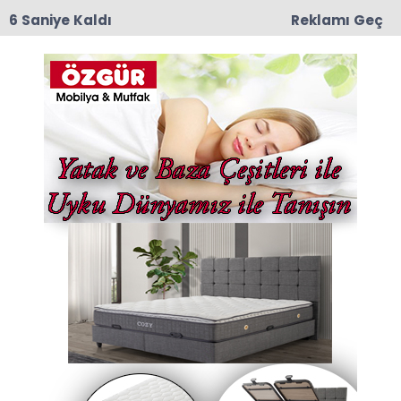
6 Saniye Kaldı
Reklamı Geç
11:55
Amasya 600 Yataklı Yeni Devlet Hastanesi
Projesinde Kat Planları Değerlendirildi
Tümü
Amasya
Taşova
Merzifon
Hamamözü