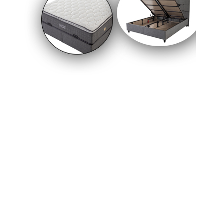
CHP Hamamözü Önceki İlçe Başkanı Mustafa
Çelik’in Acı Günü
21-04-2022 17:36
Hamit Kaplan, Ölümünün 45. Yılında Mezarı
Başında Anıldı