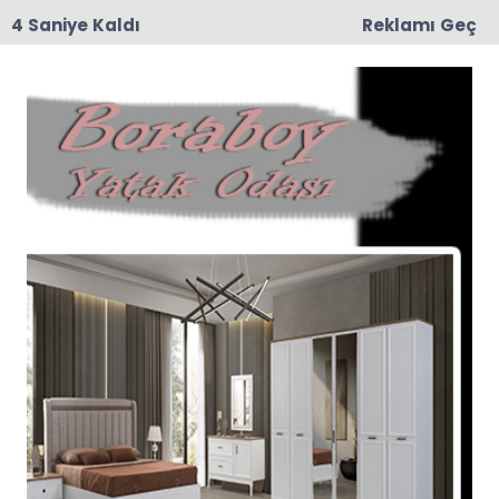
3 Saniye Kaldı
Reklamı Geç
15:29
Feci Kaza: Traktör İkiye Bölündü, 5 Yaralı
Tümü
Amasya
Taşova
Merzifon
Suluova