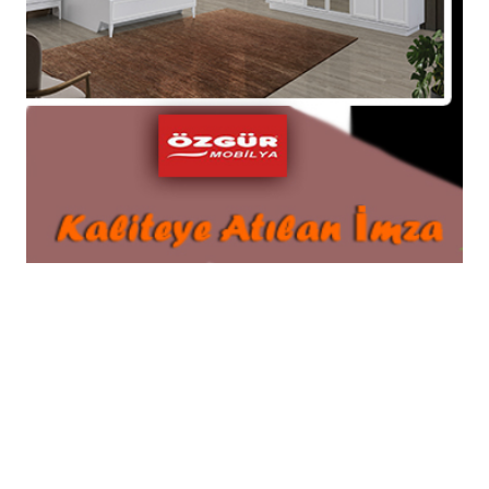
Suluova Belediye Başkanı Gazeteciler İle Bir
Araya Geldi
13-01-2026 11:36
Vali Önder Bakan, Amasya Şeker
Fabrikası'nın 72. Pancar Alım Kampanyası