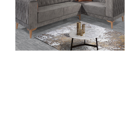
İlkokulu,Hamit Kaplan Ortaokulu,İmam-Hatip
Ortaokulu ve Adil Candemir ÇPAL okul
müdürleri ve öğretmenler ile telekonferans
yöntemiyle değerlendirme toplantıları
gerçekleştirdi.
15-05-2020 14:49
Güncelleme : 15-05-2020 14:51