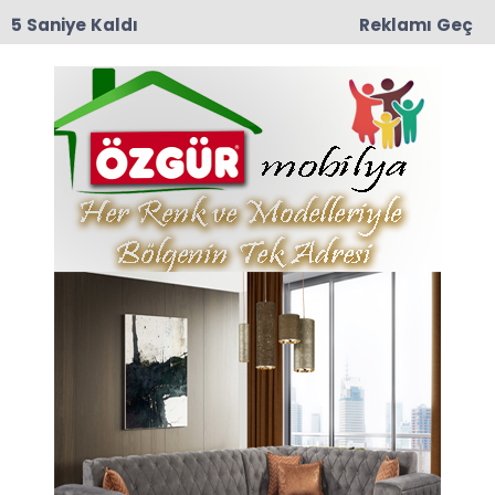
4 Saniye Kaldı
Reklamı Geç
09:04
Erbaa OSB’de Fabrika Yangını: İtfaiye Ekipleri
Alevleri Büyümeden Söndürdü
Anasayfa
HAMAMÖZÜ
Kaymakam Kaya
Öğretmen ve Yöneticiler ile
Telekonferans Görüşmesi
Gerçekleştirdi
Hamamözü Kaymakamı Özgür KAYA, Atatürk