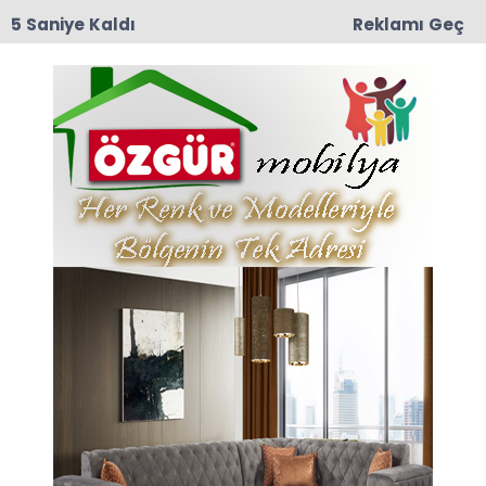
4 Saniye Kaldı
Reklamı Geç
09:04
Erbaa OSB’de Fabrika Yangını: İtfaiye Ekipleri
Alevleri Büyümeden Söndürdü
Anasayfa
GÖYNÜCEK
Çiftçiye Kefilsiz Tarım
Kredisi ve İmece Kart
Amasya’dan sonra Göynücek Ziraat Odası ile İş
Bankası arasında protokol imzalandı.