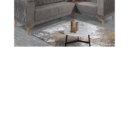
Amasya'da Öğrencilerden Oturma
Eylemi: "Öğretmenlerimizin Yanındayız"